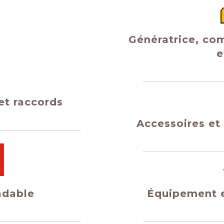
Génératrice, co
e
et raccords
Accessoires e
Équipement e
adable