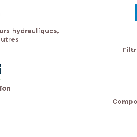
urs hydrauliques,
utres
Filt
ion
Compos