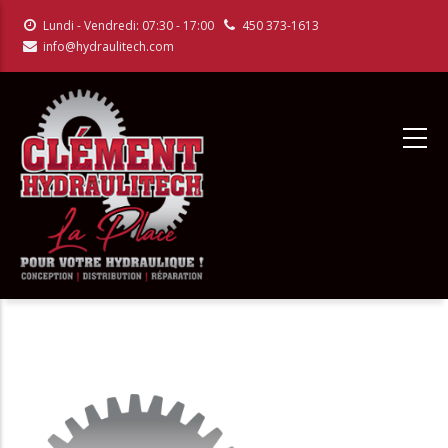
Aller
Lundi - Vendredi: 07:30 - 17:00
450 373-1613
au
info@hydraulitech.com
contenu
principal